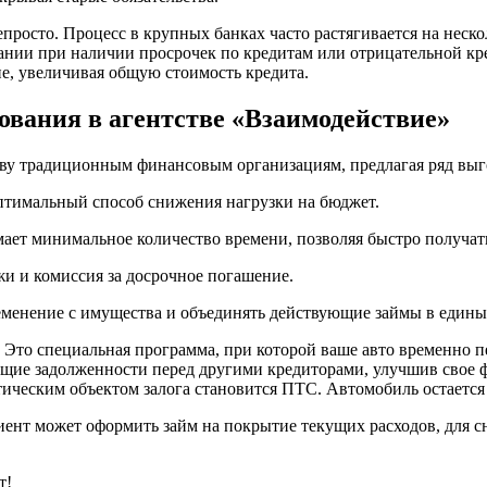
епросто. Процесс в крупных банках часто растягивается на неск
вании при наличии просрочек по кредитам или отрицательной кр
е, увеличивая общую стоимость кредита.
ования в агентстве «Взаимодействие»
иву традиционным финансовым организациям, предлагая ряд вы
тимальный способ снижения нагрузки на бюджет.
мает минимальное количество времени, позволяя быстро получа
и и комиссия за досрочное погашение.
менение с имущества и объединять действующие займы в едины
 Это специальная программа, при которой ваше авто временно п
ующие задолженности перед другими кредиторами, улучшив свое 
ктическим объектом залога становится ПТС. Автомобиль остается
лиент может оформить займ на покрытие текущих расходов, для 
т!