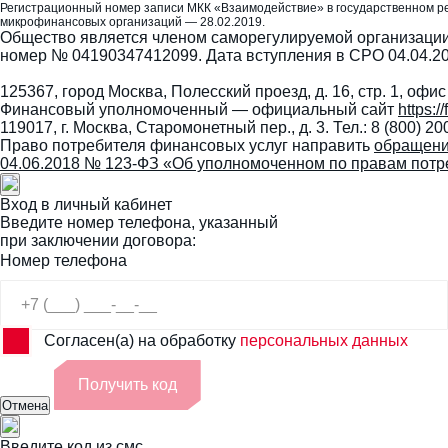
Регистрационный номер записи МКК «Взаимодействие» в государственном р
микрофинансовых организаций — 28.02.2019.
Общество является членом саморегулируемой организации
номер № 04190347412099. Дата вступления в СРО 04.04.2
125367, город Москва, Полесский проезд, д. 16, стр. 1, офис
Финансовый уполномоченный — официальный сайт
https:
119017, г. Москва, Старомонетный пер., д. 3. Тел.: 8 (800) 20
Право потребителя финансовых услуг направить
обращени
04.06.2018 № 123-ФЗ «Об уполномоченном по правам потр
Вход в личный кабинет
Введите номер телефона, указанный
при заключении договора:
Номер телефона
Согласен(а) на обработку
персональных данных
Получить код
Отмена
Введите код из смс