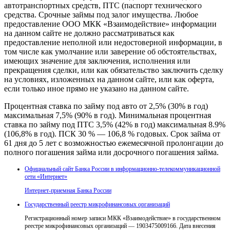
автотранспортных средств, ПТС (паспорт технического
средства. Срочные займы под залог имущества. Любое
предоставление ООО МКК «Взаимодействие» информации
на данном сайте не должно рассматриваться как
предоставление неполной или недостоверной информации, в
том числе как умолчание или заверение об обстоятельствах,
имеющих значение для заключения, исполнения или
прекращения сделки, или как обязательство заключить сделку
на условиях, изложенных на данном сайте, или как оферта,
если только иное прямо не указано на данном сайте.
Процентная ставка по займу под авто от 2,5% (30% в год)
максимальная 7,5% (90% в год). Минимальная процентная
ставка по займу под ПТС 3,5% (42% в год) максимальная 8.9%
(106,8% в год). ПСК 30 % — 106,8 % годовых. Срок займа от
61 дня до 5 лет с возможностью ежемесячной пролонгации до
полного погашения займа или досрочного погашения займа.
Официальный сайт Банка России в информационно-телекоммуникационной
сети «Интернет»
Интернет-приемная Банка России
Государственный реестр микрофинансовых организаций
Регистрационный номер записи МКК «Взаимодействие» в государственном
реестре микрофинансовых организаций — 1903475009166. Дата внесения