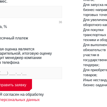
 мес.
Для запуска 
бизнес-напра
торговых точе
Для увеличен
36
оборотного ка
а, %
Для покупки
транспортных 
сячный платеж
техники и обо
Для выполнен
ая оценка является
обязательств 
арительной, итоговую оценку
участии в
ит менеджер компании
государствен
 телефона
тендерах;
Для приобрет
товаров;
Иные нестанд
править заявку
бизнес-задач
Я согласен на обработку
персональных данных