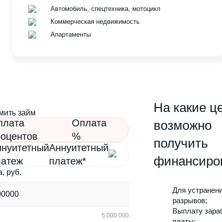
Автомобиль, спецтехника, мотоцикл
Коммерческая недвижимость
Апартаменты
На какие ц
ить займ
плата
Оплата
возможно
роцентов
%
получить
ннуитетный
Аннуитетный
финансиро
латеж
платеж
*
, руб.
Для устранен
разрывов;
Выплату зара
5 000 000
платы;