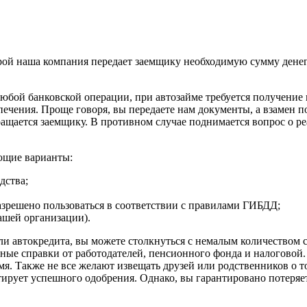
орой наша компания передает заемщику необходимую сумму денег
 любой банковской операции, при автозайме требуется получени
ечения. Проще говоря, вы передаете нам документы, а взамен по
ращается заемщику. В противном случае поднимается вопрос о 
ующие варианты:
дства;
азрешено пользоваться в соответствии с правилами ГИБДД;
ашей организации).
и автокредита, вы можете столкнуться с немалым количеством с
зные справки от работодателей, пенсионного фонда и налоговой
я. Также не все желают извещать друзей или родственников о том
ирует успешного одобрения. Однако, вы гарантировано потеряет