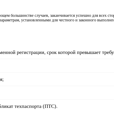
ающем большинстве случаев, заканчивается успешно для всех ст
араметрам, установленными для честного и законного выполнени
менной регистрации, срок которой превышает требу
я;
бликат техпаспорта (ПТС).