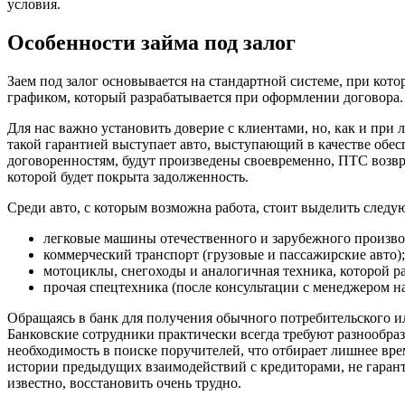
условия.
Особенности займа под залог
Заем под залог основывается на стандартной системе, при кот
графиком, который разрабатывается при оформлении договора.
Для нас важно установить доверие с клиентами, но, как и при
такой гарантией выступает авто, выступающий в качестве обесп
договоренностям, будут произведены своевременно, ПТС возв
которой будет покрыта задолженность.
Среди авто, с которым возможна работа, стоит выделить след
легковые машины отечественного и зарубежного произво
коммерческий транспорт (грузовые и пассажирские авто);
мотоциклы, снегоходы и аналогичная техника, которой р
прочая спецтехника (после консультации с менеджером н
Обращаясь в банк для получения обычного потребительского ил
Банковские сотрудники практически всегда требуют разнообра
необходимость в поиске поручителей, что отбирает лишнее врем
истории предыдущих взаимодействий с кредиторами, не гарант
известно, восстановить очень трудно.