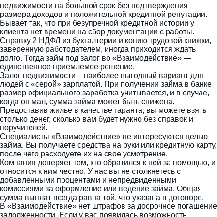
недвижимости на большой срок без подтверждения
размера доходов и положительной кредитной репутации.
Бывает так, что при безупречной кредитной истории у
клиента нет времени на сбор документации с работы.
Справку 2 НДФЛ из бухгалтерии и копию трудовой книжки,
заверенную работодателем, иногда приходится ждать
долго. Тогда займ под залог во «Взаимодействие» —
единственное приемлемое решение.
Залог недвижимости – наиболее выгодный вариант для
людей с «серой» зарплатой. При получении займа в банке
размер официального заработка учитывается, и в случае,
когда он мал, сумма займа может быть снижена.
Предоставив жилье в качестве гаранта, вы можете взять
столько денег, сколько вам будет нужно без справок и
поручителей.
Специалисты «Взаимодействие» не интересуются целью
займа. Вы получаете средства на руки или кредитную карту,
после чего расходуете их на свое усмотрение.
Компания доверяет тем, кто обратился к ней за помощью, и
относится к ним честно. У нас вы не столкнетесь с
добавленными процентами и непредвиденными
комиссиями за оформление или ведение займа. Общая
сумма выплат всегда равна той, что указана в договоре.
В «Взаимодействие» нет штрафов за досрочное погашение
задолженности. Если у вас появилась возможность