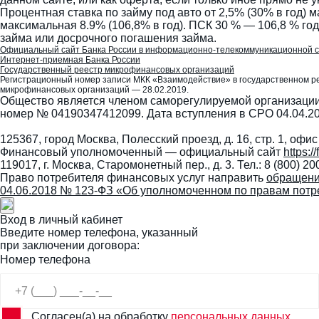
Процентная ставка по займу под авто от 2,5% (30% в год) 
максимальная 8.9% (106,8% в год). ПСК 30 % — 106,8 % го
займа или досрочного погашения займа.
Официальный сайт Банка России в информационно-телекоммуникационной 
Интернет-приемная Банка России
Государственный реестр микрофинансовых организаций
Регистрационный номер записи МКК «Взаимодействие» в государственном р
микрофинансовых организаций — 28.02.2019.
Общество является членом саморегулируемой организации
номер № 04190347412099. Дата вступления в СРО 04.04.2
125367, город Москва, Полесский проезд, д. 16, стр. 1, офис
Финансовый уполномоченный — официальный сайт
https:
119017, г. Москва, Старомонетный пер., д. 3. Тел.: 8 (800) 20
Право потребителя финансовых услуг направить
обращени
04.06.2018 № 123-ФЗ «Об уполномоченном по правам потр
Вход в личный кабинет
Введите номер телефона, указанный
при заключении договора:
Номер телефона
Согласен(а) на обработку
персональных данных